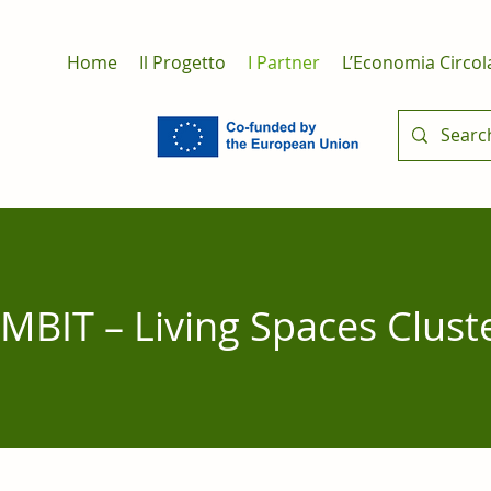
Home
Il Progetto
I Partner
L’Economia Circol
MBIT – Living Spaces Clust