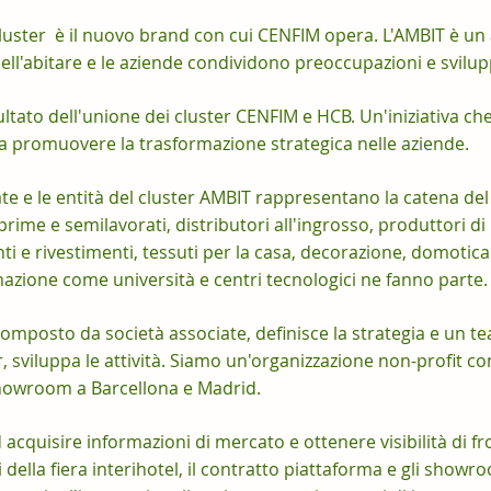
luster è il nuovo brand con cui CENFIM opera. L'AMBIT è un
 dell'abitare e le aziende condividono preoccupazioni e svilup
isultato dell'unione dei cluster CENFIM e HCB. Un'iniziativa che
a promuovere la trasformazione strategica nelle aziende.
te e le entità del cluster AMBIT rappresentano la catena del 
rime e semilavorati, distributori all'ingrosso, produttori di 
i e rivestimenti, tessuti per la casa, decorazione, domotica...
rmazione come università e centri tecnologici ne fanno parte.
composto da società associate, definisce la strategia e un tea
 sviluppa le attività. Siamo un'organizzazione non-profit co
 showroom a Barcellona e Madrid.
acquisire informazioni di mercato e ottenere visibilità di fron
i della fiera interihotel, il contratto piattaforma e gli sho