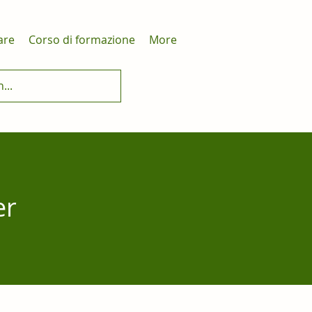
are
Corso di formazione
More
er