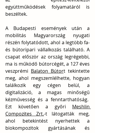
együttműködések folyamatáról is 
beszéltek.
A Budapesti események után a 
mobilitás Magyarország nyugati 
részén folytatódott, ahol a legtöbb fa- 
és bútoripari vállalkozás található. A 
csapat először az ország legrégebbi, 
ma is működő bútorcégét, a 127 éves 
veszprémi 
Balaton Bútor
t tekintette 
meg, ahol megszemlélhette, hogyan 
találkozik egy cégen belül, a 
digitalizáció, a magas minőségű 
kézművesség és a fenntarthatóság.  
Ezt követően a győri 
Meshlin 
Compozites Zrt.
-t látogatták meg, 
ahol betekintést nyerhettek a 
biokompozitok gyártásának és 