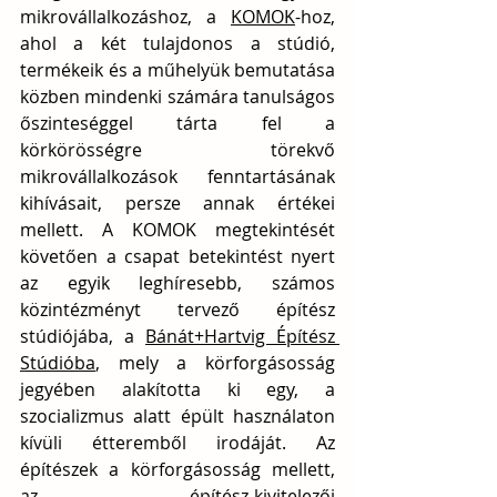
mikrovállalkozáshoz, a 
KOMOK
-hoz, 
ahol a két tulajdonos a stúdió, 
termékeik és a műhelyük bemutatása 
közben mindenki számára tanulságos 
őszinteséggel tárta fel a 
körkörösségre törekvő 
mikrovállalkozások fenntartásának 
kihívásait, persze annak értékei 
mellett. A KOMOK megtekintését 
követően a csapat betekintést nyert 
az egyik leghíresebb, számos 
közintézményt tervező építész 
stúdiójába, a 
Bánát+Hartvig Építész 
Stúdióba
, mely a körforgásosság 
jegyében alakította ki egy, a 
szocializmus alatt épült használaton 
kívüli étteremből irodáját. Az 
építészek a körforgásosság mellett, 
az építész-kivitelezői 