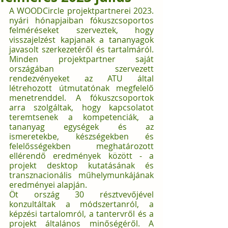
A WOODCircle projektpartnerei 2023. 
nyári hónapjaiban fókuszcsoportos 
felméréseket szerveztek, hogy 
visszajelzést kapjanak a tananyagok 
javasolt szerkezetéről és tartalmáról. 
Minden projektpartner saját 
országában szervezett 
rendezvényeket az ATU által 
létrehozott útmutatónak megfelelő 
menetrenddel. A fókuszcsoportok 
arra szolgáltak, hogy kapcsolatot 
teremtsenek a kompetenciák, a 
tananyag egységek és az 
ismeretekbe, készségekben és 
felelősségekben meghatározott 
ellérendő eredmények között - a 
projekt desktop kutatásának és 
transznacionális műhelymunkájának 
eredményei alapján.  
Öt ország 30 résztvevőjével 
konzultáltak a módszertanról, a 
képzési tartalomról, a tantervről és a 
projekt általános minőségéről. A 