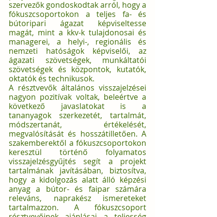
szervezők gondoskodtak arról, hogy a 
fókuszcsoportokon a teljes fa- és 
bútoripari ágazat képviseltesse 
magát, mint a kkv-k tulajdonosai és 
managerei, a helyi-, regionális és 
nemzeti hatóságok képviselői, az 
ágazati szövetségek, munkáltatói 
szövetségek és központok, kutatók, 
oktatók és technikusok. 
A résztvevők általános visszajelzései 
nagyon pozitívak voltak, beleértve a 
következő javaslatokat is a 
tananyagok szerkezetét, tartalmát, 
módszertanát, értékelését, 
megvalósítását és hosszátilletően. A 
szakemberektől a fókuszcsoportokon 
keresztül történő folyamatos 
visszajelzésgyűjtés segít a projekt 
tartalmának javításában, biztosítva, 
hogy a kidolgozás alatt álló képzési 
anyag a bútor- és faipar számára 
releváns, naprakész ismereteket 
tartalmazzon. A fókuszcsoport 
résztvevőinek ajánlásai a teljesség 