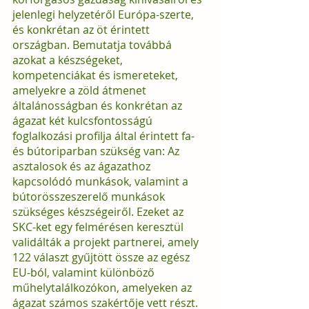
jelenlegi helyzetéről Európa-szerte, 
és konkrétan az öt érintett 
országban. Bemutatja továbbá 
azokat a készségeket, 
kompetenciákat és ismereteket, 
amelyekre a zöld átmenet 
általánosságban és konkrétan az 
ágazat két kulcsfontosságú 
foglalkozási profilja által érintett fa- 
és bútoriparban szükség van: Az 
asztalosok és az ágazathoz 
kapcsolódó munkások, valamint a 
bútorösszeszerelő munkások 
szükséges készségeiről. Ezeket az 
SKC-ket egy felmérésen keresztül 
validálták a projekt partnerei, amely 
122 választ gyűjtött össze az egész 
EU-ból, valamint különböző 
műhelytalálkozókon, amelyeken az 
ágazat számos szakértője vett részt.