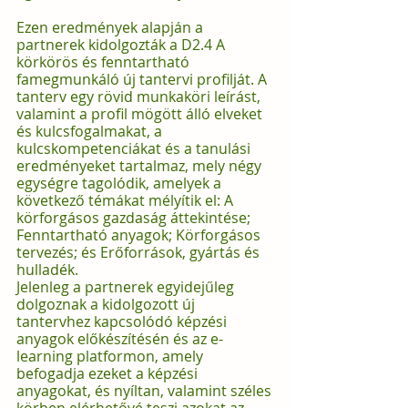
Ezen eredmények alapján a 
partnerek kidolgozták a D2.4 A 
körkörös és fenntartható 
famegmunkáló új tantervi profilját. A 
tanterv egy rövid munkaköri leírást, 
valamint a profil mögött álló elveket 
és kulcsfogalmakat, a 
kulcskompetenciákat és a tanulási 
eredményeket tartalmaz, mely négy 
egységre tagolódik, amelyek a 
következő témákat mélyítik el: A 
körforgásos gazdaság áttekintése; 
Fenntartható anyagok; Körforgásos 
tervezés; és Erőforrások, gyártás és 
hulladék.
Jelenleg a partnerek egyidejűleg 
dolgoznak a kidolgozott új 
tantervhez kapcsolódó képzési 
anyagok előkészítésén és az e-
learning platformon, amely 
befogadja ezeket a képzési 
anyagokat, és nyíltan, valamint széles 