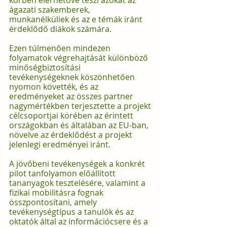
körben elérhetővé teszi azokat az 
ágazati szakemberek, 
munkanélküliek és az e témák iránt 
érdeklődő diákok számára.
Ezen túlmenően mindezen 
folyamatok végrehajtását különböző 
minőségbiztosítási 
tevékenységeknek köszönhetően 
nyomon követték, és az 
eredményeket az összes partner 
nagymértékben terjesztette a projekt 
célcsoportjai körében az érintett 
országokban és általában az EU-ban, 
növelve az érdeklődést a projekt 
jelenlegi eredményei iránt.
A jövőbeni tevékenységek a konkrét 
pilot tanfolyamon előállított 
tananyagok tesztelésére, valamint a 
fizikai mobilitásra fognak 
összpontosítani, amely 
tevékenységtípus a tanulók és az 
oktatók által az információcsere és a 